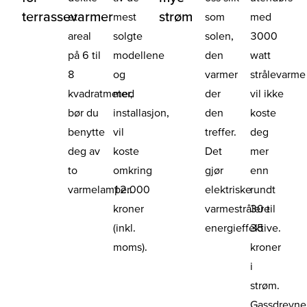
terrassevarmer
strøm
et
mest
som
med
areal
solgte
solen,
3000
på 6 til
modellene
den
watt
8
og
varmer
strålevarme
kvadratmeter,
med
der
vil ikke
bør du
installasjon,
den
koste
benytte
vil
treffer.
deg
deg av
koste
Det
mer
to
omkring
gjør
enn
varmelamper.
12.000
elektriske
rundt
kroner
varmestrålere
30 til
(inkl.
energieffektive.
35
moms).
kroner
i
strøm.
Gassdrevne