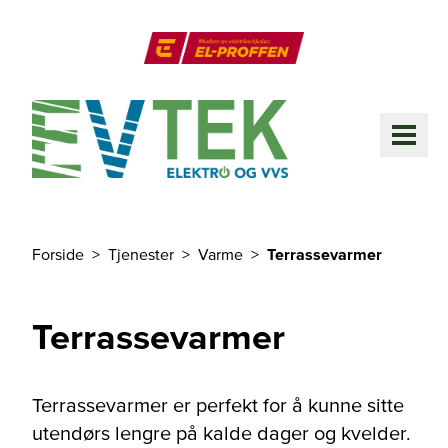
Til hovedinnhold
El-Proffen
ME
Forside
Tjenester
Varme
Terrassevarmer
Du er her
Terrassevarmer
Terrassevarmer er perfekt for å kunne sitte
utendørs lengre på kalde dager og kvelder.