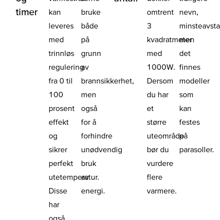
timer
kan
bruke
omtrent
nevn,
leveres
både
3
minsteavsta
med
på
kvadratmeter
men
trinnløs
grunn
med
det
regulering
av
1000W.
finnes
fra 0 til
brannsikkerhet,
Dersom
modeller
100
men
du har
som
prosent
også
et
kan
effekt
for å
større
festes
og
forhindre
uteområde
på
sikrer
unødvendig
bør du
parasoller.
perfekt
bruk
vurdere
utetemperatur.
av
flere
Disse
energi.
varmere.
har
også