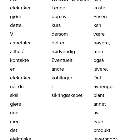
elektriker
Legge
koste.
gjøre
opp ny
Prisen
dette.
kurs
kan
Vi
dersom
være
anbefaler
det er
høyere,
alltid å
nødvendig
men
kontakte
Eventuelt
også
en
andre
lavere.
elektriker
koblinger
Det
når du
i
avhenger
skal
sikringsskapet
blant
gjøre
annet
noe
av
med
type
det
produkt,
elektriske.
leverandør