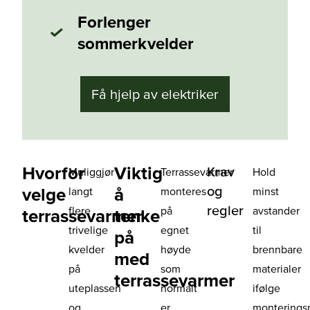
Forlenger
sommerkvelder
Få hjelp av elektriker
Hvorfor
Viktig
Krav
Muliggjør
Terrassevarmer
Hold
og
velge
å
langt
monteres
minst
regler
flere
på
avstander
terrassevarmer
tenke
trivelige
egnet
til
på
kvelder
høyde
brennbare
med
på
som
materialer
terrassevarmer
uteplassen
normalt
ifølge
og
er
monterings