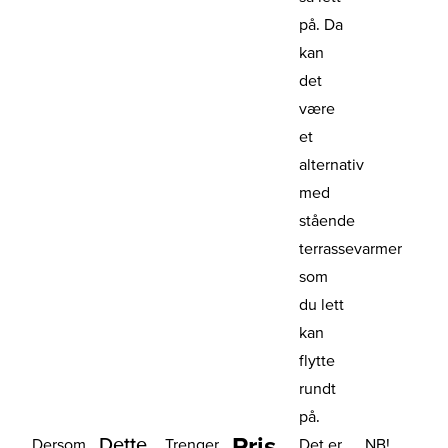
på. Da
kan
det
være
et
alternativ
med
stående
terrassevarmer
som
du lett
kan
flytte
rundt
på.
Pris
Dette
Dersom
Trenger
Det er
NB!