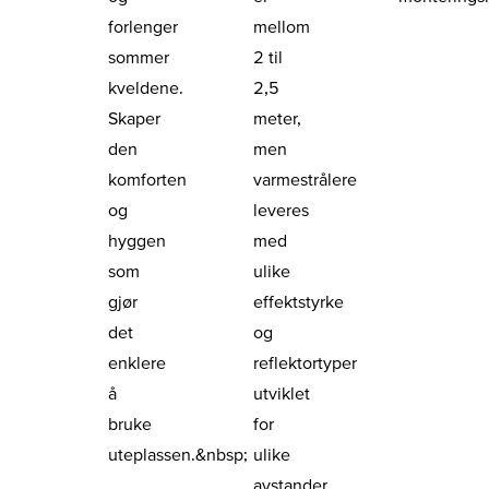
forlenger
mellom
sommer
2 til
kveldene.
2,5
Skaper
meter,
den
men
komforten
varmestrålere
og
leveres
hyggen
med
som
ulike
gjør
effektstyrke
det
og
enklere
reflektortyper
å
utviklet
bruke
for
uteplassen.&nbsp;
ulike
avstander.