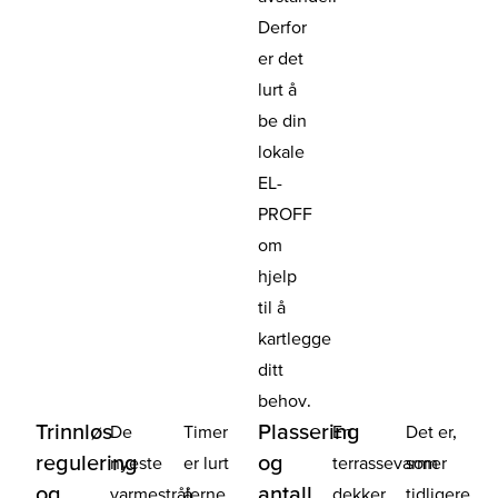
Derfor
er det
lurt å
be din
lokale
EL-
PROFF
om
hjelp
til å
kartlegge
ditt
behov.
Trinnløs
Plassering
De
Timer
En
Det er,
regulering
og
nyeste
er lurt
terrassevarmer
som
og
antall
varmestrålerne
å
dekker
tidligere