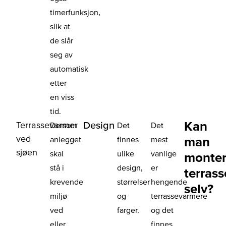
timerfunksjon,
slik at
de slår
seg av
automatisk
etter
en viss
tid.
Kan
Terrassevarmer
Design
Dersom
Det
Det
ved
man
anlegget
finnes
mest
sjøen
skal
ulike
vanlige
monte
stå i
design,
er
terras
krevende
størrelser
hengende
selv?
miljø
og
terrassevarmere
ved
farger.
og det
eller
finnes