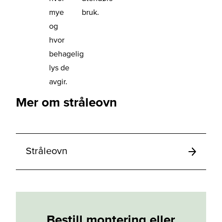
mye
bruk.
og
hvor
behagelig
lys de
avgir.
Mer om stråleovn
Stråleovn
Bestill montering eller