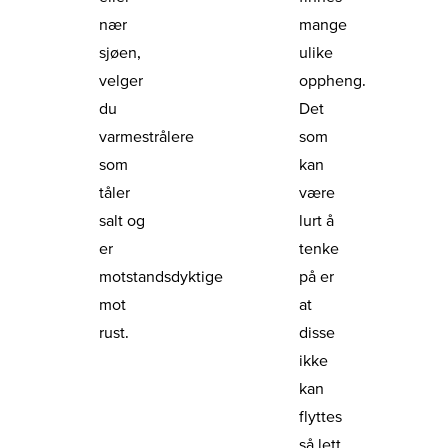
nær
mange
sjøen,
ulike
velger
oppheng.
du
Det
varmestrålere
som
som
kan
tåler
være
salt og
lurt å
er
tenke
motstandsdyktige
på er
mot
at
rust.
disse
ikke
kan
flyttes
så lett