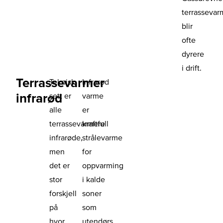
terrassevar
blir
ofte
dyrere
i drift.
Terrassevarmer
Teknisk
Infrarød
infrarød
sett er
varme
alle
er
terrassevarmere
kraftfull
infrarøde,
strålevarme
men
for
det er
oppvarming
stor
i kalde
forskjell
soner
på
som
hvor
utendørs