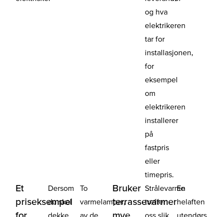
og hva
elektrikeren
tar for
installasjonen,
for
eksempel
om
elektrikeren
installerer
på
fastpris
eller
timepris.
Et
Bruker
Dersom
To
Strålevarme
En
priseksempel
terrassevarmer
du skal
varmelamper,
treffer
helaften
for
mye
dekke
av de
oss slik
utendørs