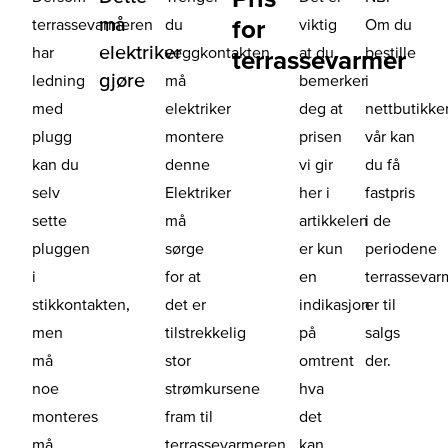
må
for
terrassevarmeren
du
viktig
Om du
elektriker
har
veggkontakten
at du
bestille
terrassevarmer
gjøre
ledning
må
bemerker
i
med
elektriker
deg at
nettbutikke
plugg
montere
prisen
vår kan
kan du
denne
vi gir
du få
selv
Elektriker
her i
fastpris
sette
må
artikkelen
i de
pluggen
sørge
er kun
periodene
i
for at
en
terrassevar
stikkontakten,
det er
indikasjon
er til
men
tilstrekkelig
på
salgs
må
stor
omtrent
der.
noe
strømkursene
hva
monteres
fram til
det
må
terrassevarmeren
kan