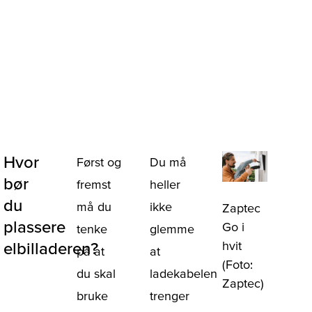
Hvor
Først og
Du må
bør
fremst
heller
du
må du
ikke
Zaptec
plassere
Go i
tenke
glemme
hvit
elbilladeren?
på at
at
(Foto:
du skal
ladekabelen
Zaptec)
bruke
trenger