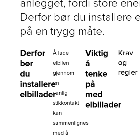
anlegget, fordi store en
Derfor bør du installere 
på en trygg måte.
Derfor
Viktig
Krav
Å lade
bør
å
og
elbilen
regler
du
tenke
gjennom
installere
på
en
elbillader
med
vanlig
stikkontakt
elbillader
kan
sammenlignes
med å