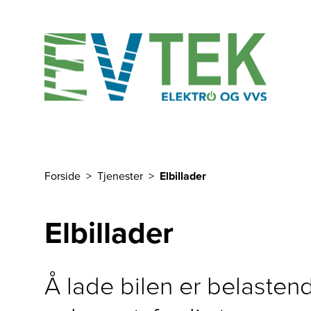
Til hovedinnhold
Forside
Tjenester
Elbillader
Du er her
Elbillader
Å lade bilen er belastend